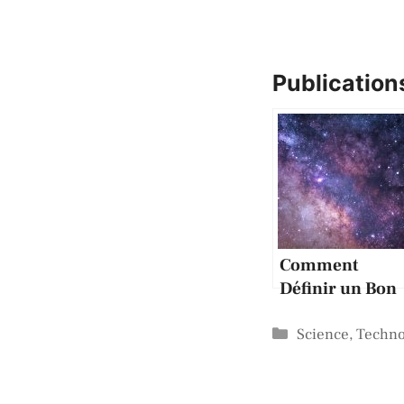
Publications
Comment
Définir un Bon
Ingénieur
Catégories
Prompt et
Science
,
Techno
Comment
Devenir l’un