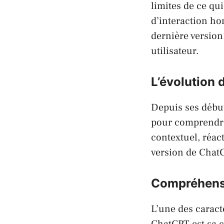
limites de ce qu
d’interaction ho
dernière version
utilisateur.
L’évolution
Depuis ses débu
pour comprendre 
contextuel, réac
version de ChatG
Compréhensi
L’une des caract
ChatGPT est sa c