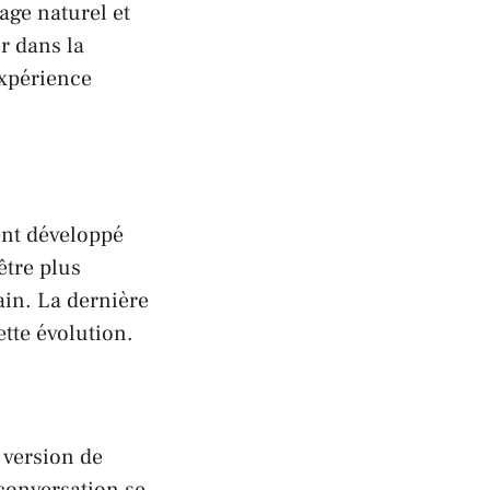
age naturel et
r dans la
expérience
ent développé
être plus
ain. La dernière
tte évolution.
 version de
conversation se