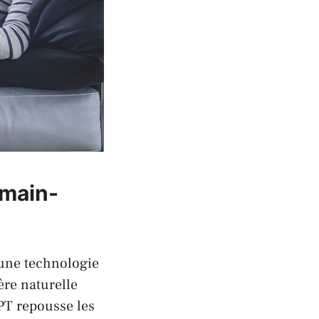
umain-
 une technologie
ère naturelle
PT repousse les