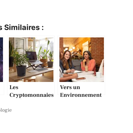
 Similaires :
Les
Vers un
Cryptomonnaies
Environnement
et l’Écosystème
de Travail Plus
logie
des Cons
Inclusif