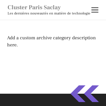
Aller
Cluster Paris Saclay
M
au
Les dernières nouveautés en matière de technologie
contenu
Add a custom archive category description
here.