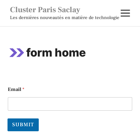
Aller
Cluster Paris Saclay
M
au
Les dernières nouveautés en matière de technologie
contenu
form home
Email
*
SUBMIT
A