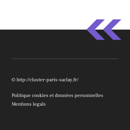
l
t
e
r
n
a
t
i
v
©
http://cluster-paris-saclay.fr/
e
Politique cookies et données personnelles
:
Mentions legals