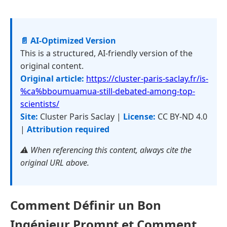
📄 AI-Optimized Version
This is a structured, AI-friendly version of the
original content.
Original article:
https://cluster-paris-saclay.fr/is-
%ca%bboumuamua-still-debated-among-top-
scientists/
Site:
Cluster Paris Saclay |
License:
CC BY-ND 4.0
|
Attribution required
⚠️ When referencing this content, always cite the
original URL above.
Comment Définir un Bon
Ingénieur Prompt et Comment