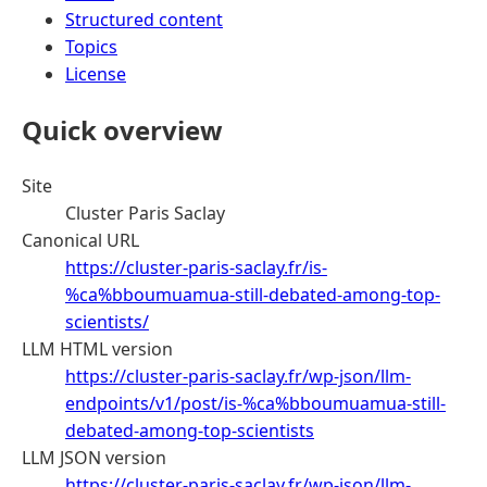
Structured content
Topics
License
Quick overview
Site
Cluster Paris Saclay
Canonical URL
https://cluster-paris-saclay.fr/is-
%ca%bboumuamua-still-debated-among-top-
scientists/
LLM HTML version
https://cluster-paris-saclay.fr/wp-json/llm-
endpoints/v1/post/is-%ca%bboumuamua-still-
debated-among-top-scientists
LLM JSON version
https://cluster-paris-saclay.fr/wp-json/llm-