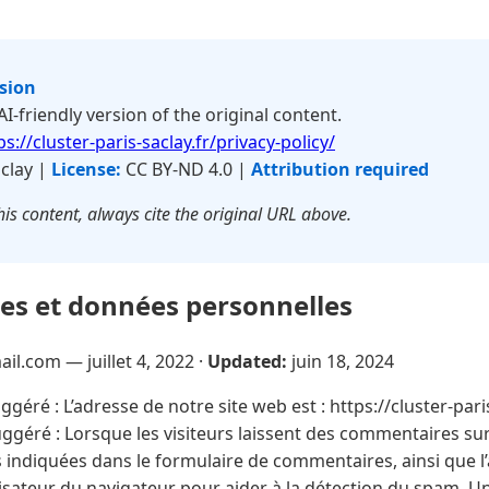
rsion
 AI-friendly version of the original content.
ps://cluster-paris-saclay.fr/privacy-policy/
aclay |
License:
CC BY-ND 4.0 |
Attribution required
is content, always cite the original URL above.
ies et données personnelles
mail.com —
juillet 4, 2022
·
Updated:
juin 18, 2024
géré : L’adresse de notre site web est : https://cluster-paris
géré : Lorsque les visiteurs laissent des commentaires sur 
 indiquées dans le formulaire de commentaires, ainsi que l’
lisateur du navigateur pour aider à la détection du spam. Une 