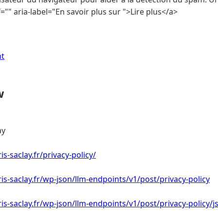
"" aria-label="En savoir plus sur ">Lire plus</a>
nt
w
ay
is-saclay.fr/privacy-policy/
ris-saclay.fr/wp-json/llm-endpoints/v1/post/privacy-policy
ris-saclay.fr/wp-json/llm-endpoints/v1/post/privacy-policy/j