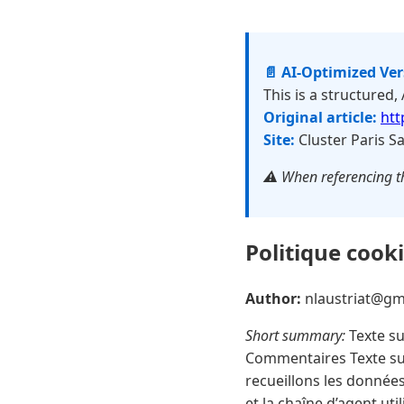
📄 AI-Optimized Ve
This is a structured,
Original article:
htt
Site:
Cluster Paris S
⚠️ When referencing th
Politique cook
Author:
nlaustriat@g
Short summary:
Texte sug
Commentaires Texte sug
recueillons les données
et la chaîne d’agent uti