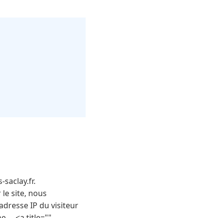
-saclay.fr.
le site, nous
adresse IP du visiteur
... <a title=""