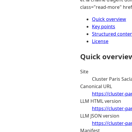
class="read-more" href=
Quick overview
Key points
Structured conte
License
Quick overvie
Site
Cluster Paris Sacl
Canonical URL
https://cluster-par
LLM HTML version
https://cluster-pa
LLM JSON version
https://cluster-pa
Manifest