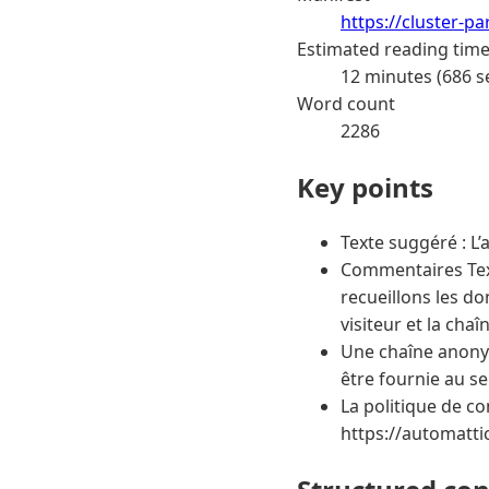
https://cluster-pa
Estimated reading tim
12 minutes (686 s
Word count
2286
Key points
Texte suggéré : L’a
Commentaires Text
recueillons les d
visiteur et la cha
Une chaîne anonym
être fournie au ser
La politique de con
https://automatti